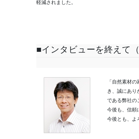
軽減されました。
■インタビューを終えて（
「自然素材の
き、誠にあり
である弊社の
今後も、信頼
今後とも、よ