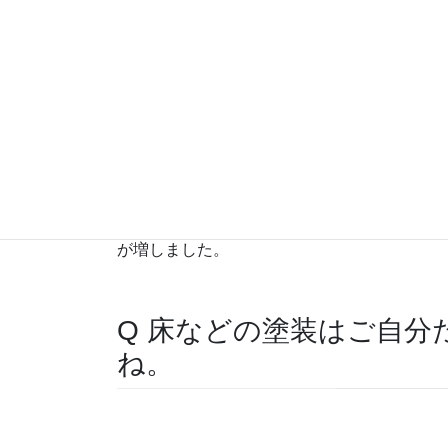
篠山のプレカット工場を見学したんです。と
の人が働いておられて、家はこんなにいろん
建つんだと実感しました。実際に丸太から柱
程も見学したんですよ。自宅で使う柱にサイ
が、上棟のときにそれが見えて感激しました
設計も見学し、柱の1本1本を計算しているの
が増しました。
Q 床などの塗装はご自
ね。