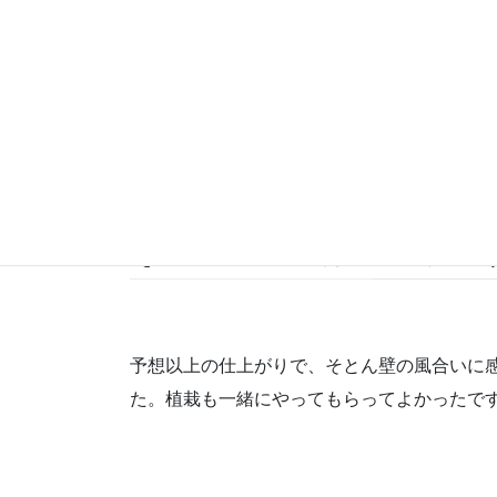
Q 施工中に感じたことが
ほかの建設中の家と比べて、現場がきれいだ
した。
Q 完成した家はいかがで
予想以上の仕上がりで、そとん壁の風合いに
た。植栽も一緒にやってもらってよかったで