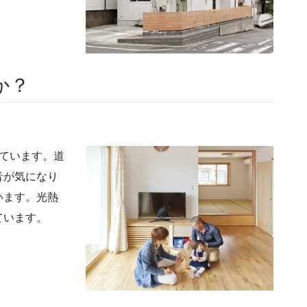
か？
ています。道
音が気になり
います。光熱
ています。