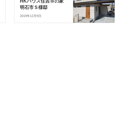
HKハウス住吉Ⅲの家
明石市Ｓ様邸
2019年12月9日