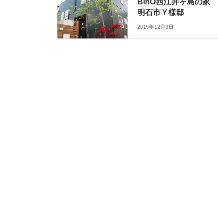
BinO西江井ヶ島の家
明石市Ｙ様邸
2019年12月9日