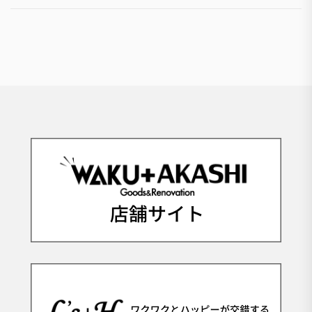
ー
シ
ョ
ン