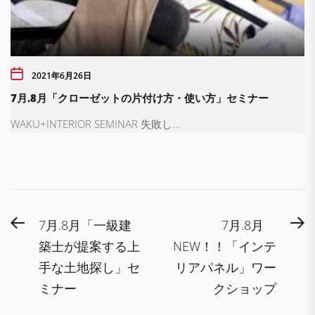
2021年6月26日
7月.8月「クローゼットの片付け方・使い方」セミナー
WAKU+INTERIOR SEMINAR 失敗し...
投
Previous
N
7月.8月「一級建
7月.8月
稿
post:
po
築士が提案する上
NEW！！「インテ
ナ
手な土地探し」セ
リアパネル」ワー
ビ
ミナー
クショップ
ゲ