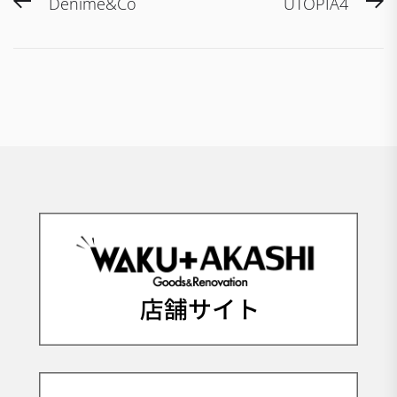
投
Previous
N
Denime&Co
UTOPIA4
稿
post:
po
ナ
ビ
ゲ
ー
シ
ョ
ン