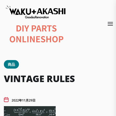
Skip
to
the
content
商品
VINTAGE RULES
2022年11月29日