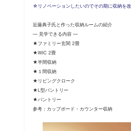
☆リノベーションしたいのでその期に収納を
近藤典子氏と作った収納ルームの紹介
― 見学できる内容 ―
★ファミリー玄関 2畳
★WIC 2畳
★半間収納
★１間収納
★リビングクローク
★L型パントリー
★パントリー
参考：カップボード・カウンター収納